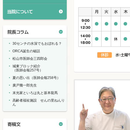
30センチの水深でもおぼれる？
ORCA誕生の秘話
松山市医師会三四郎会
城東ブロック紹介
（医師会報257号）
夏の思い出（医師会報258号）
廣戸幾一郎先生
末光家といろは丸と坂本龍馬
高齢者福祉施設 せんの里ねんり
ん