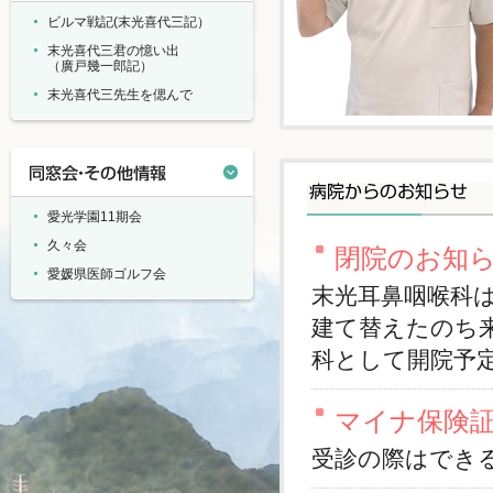
ビルマ戦記(末光喜代三記）
末光喜代三君の憶い出
（廣戸幾一郎記）
末光喜代三先生を偲んで
愛光学園11期会
久々会
愛媛県医師ゴルフ会